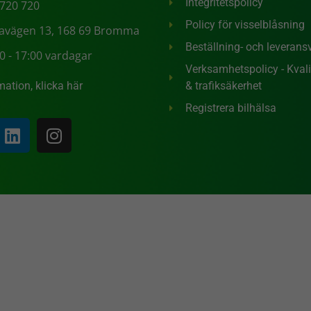
Integritetspolicy
 720 720
Policy för visselblåsning
tavägen 13, 168 69 Bromma
Beställning- och leveransv
0 - 17:00 vardagar
Verksamhetspolicy - Kvalit
mation, klicka här
& trafiksäkerhet
Registrera bilhälsa