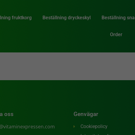
lning fruktkorg
Beställning dryckeskyl
Beställning sn
Order
a oss
Genvägar
o@vitaminexpressen.com
Cookiepolicy