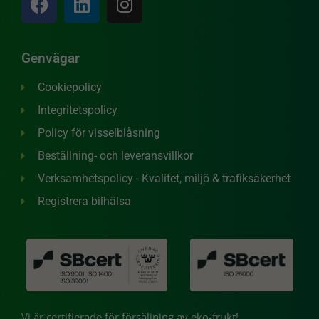
med dig av dina
intressen och ditt
beteende när du
surfar ökar du
Genvägar
chansen att få se
personligt
Cookiepolicy
anpassat innehåll
och erbjudanden.
Integritetspolicy
Policy för visselblåsning
Beställning- och leveransvillkor
Verksamhetspolicy - Kvalitet, miljö & trafiksäkerhet
Registrera bilhälsa
Vi är certifierade för försäljning av eko-frukt!