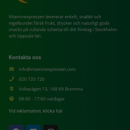
Vitaminexpressen levererar enkelt, snabbt och
Upplevelse
regelbundet färsk frukt, drycker och naturligt goda
För att vår
snacks på rullande schema till ditt företag i Stockholm-
hemsida ska
prestera så
och Uppsala län.
bra som
möjligt under
ditt besök.
Kontakta oss
Om du nekar
dessa
info@vitaminexpressen.com
cookies
kommer viss
020 720 720
funktionalitet
att försvinna
Voltavägen 13, 168 69 Bromma
från
08:00 - 17:00 vardagar
hemsidan.
Vid reklamation, klicka här
Marknadsföring
Genom att dela