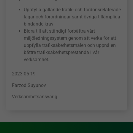
hemsidans
Uppfylla gällande trafik- och fordonsrelaterade
funktionalitet
lagar och förordningar samt övriga tillämpliga
och
uppbyggnad,
bindande krav
baserat på
Bidra till att ständigt förbättra vårt
hur hemsidan
miljöledningssystem genom att verka för att
används.
uppfylla trafiksäkerhetsmålen och uppnå en
bättre trafiksäkerhetsprestanda i vår
verksamhet.
Upplevelse
För att vår
hemsida ska
2023-05-19
prestera så
Farzod Suyunov
bra som
möjligt under
Verksamhetsansvarig
ditt besök.
Om du nekar
dessa
cookies
kommer viss
funktionalitet
att försvinna