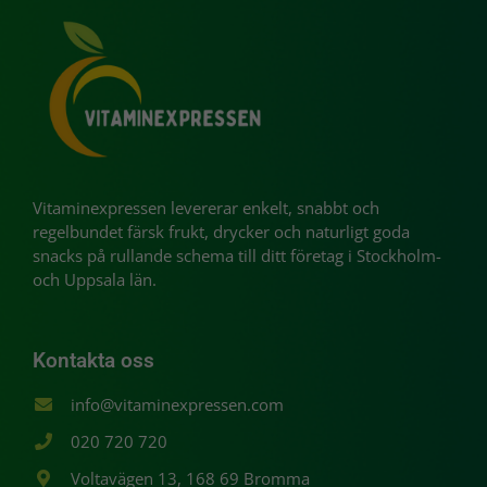
från
hemsidan.
Marknadsföring
Genom att dela
med dig av dina
intressen och ditt
beteende när du
Vitaminexpressen levererar enkelt, snabbt och
surfar ökar du
regelbundet färsk frukt, drycker och naturligt goda
chansen att få se
snacks på rullande schema till ditt företag i Stockholm-
personligt
och Uppsala län.
anpassat innehåll
och erbjudanden.
Kontakta oss
info@vitaminexpressen.com
020 720 720
Voltavägen 13, 168 69 Bromma