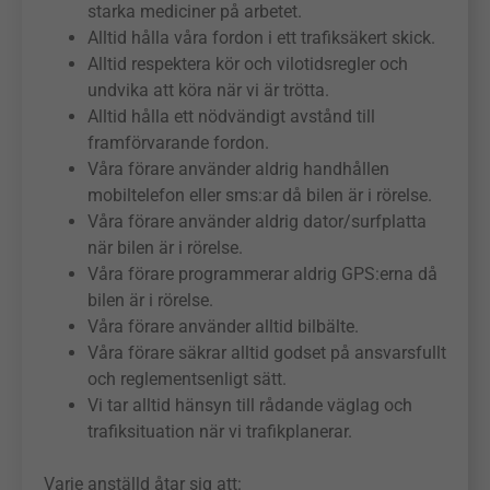
starka mediciner på arbetet.
Alltid hålla våra fordon i ett trafiksäkert skick.
Alltid respektera kör och vilotidsregler och
undvika att köra när vi är trötta.
Alltid hålla ett nödvändigt avstånd till
framförvarande fordon.
Nödvändiga
Våra förare använder aldrig handhållen
Dessa
Cookies går
mobiltelefon eller sms:ar då bilen är i rörelse.
inte att välja
Våra förare använder aldrig dator/surfplatta
bort. De
när bilen är i rörelse.
behövs för
Våra förare programmerar aldrig GPS:erna då
att hemsidan
bilen är i rörelse.
över huvud
taget ska
Våra förare använder alltid bilbälte.
fungera.
Våra förare säkrar alltid godset på ansvarsfullt
och reglementsenligt sätt.
Vi tar alltid hänsyn till rådande väglag och
Statistik
trafiksituation när vi trafikplanerar.
För att vi ska
kunna
Varje anställd åtar sig att:
förbättra