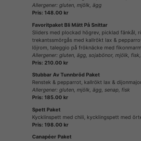
Allergener: gluten, mjölk, ägg
Pris: 148.00 kr
Favoritpaket Bli Mätt På Snittar
Sliders med plockad högrev, picklad fänkål, 
trekantssmörgås med kallrökt lax & pepparrot
löjrom, taleggio på fröknäcke med fikonmar
Allergener: gluten, ägg, sojabönor, mjölk, fisk,
Pris: 210.00 kr
Stubbar Av Tunnbröd Paket
Renstek & pepparrot, kallrökt lax & dijonmaj
Allergener: gluten, mjölk, ägg, senap, fisk
Pris: 185.00 kr
Spett Paket
Kycklinspett med chili, kycklingspett med örte
Pris: 198.00 kr
Canapéer Paket