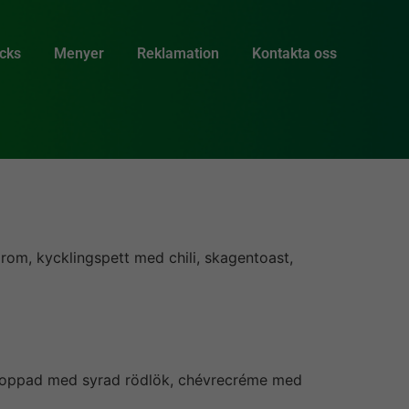
acks
Menyer
Reklamation
Kontakta oss
om, kycklingspett med chili, skagentoast,
 toppad med syrad rödlök, chévrecréme med