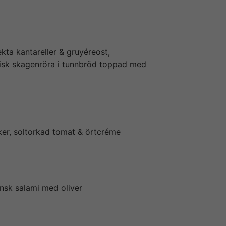
ta kantareller & gruyéreost,
ssisk skagenröra i tunnbröd toppad med
aker, soltorkad tomat & örtcréme
ensk salami med oliver