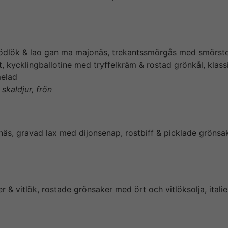
rödlök & lao gan ma majonäs, trekantssmörgås med smörstek
, kycklingballotine med tryffelkräm & rostad grönkål, kla
melad
 skaldjur, frön
onäs, gravad lax med dijonsenap, rostbiff & picklade gröns
r & vitlök, rostade grönsaker med ört och vitlöksolja, itali