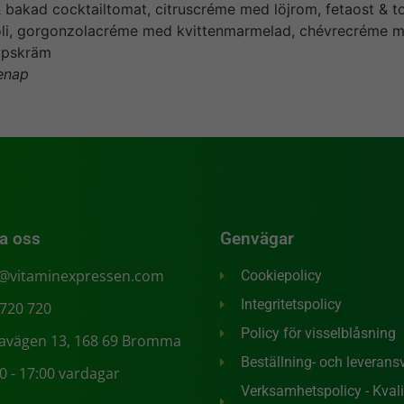
 bakad cocktailtomat, citruscréme med löjrom, fetaost & t
oli, gorgonzolacréme med kvittenmarmelad, chévrecréme m
apskräm
senap
a oss
Genvägar
o@vitaminexpressen.com
Cookiepolicy
Integritetspolicy
 720 720
Policy för visselblåsning
tavägen 13, 168 69 Bromma
Beställning- och leveransv
0 - 17:00 vardagar
Verksamhetspolicy - Kvalit