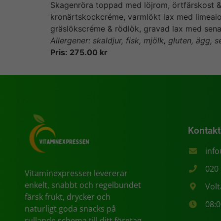
Skagenröra toppad med löjrom, örtfärskost &
kronärtskockcréme, varmlökt lax med limeai
gräslökscréme & rödlök, gravad lax med sen
Allergener: skaldjur, fisk, mjölk, gluten, ägg, 
Pris: 275.00 kr
Kontakt
inf
020
Vitaminexpressen levererar
enkelt, snabbt och regelbundet
Vol
färsk frukt, drycker och
08:0
naturligt goda snacks på
rullande schema till ditt företag