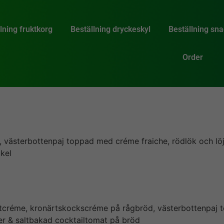
lning fruktkorg
Beställning dryckeskyl
Beställning sn
Order
västerbottenpaj toppad med créme fraiche, rödlök och löjr
kel
tcréme, kronärtskockscréme på rågbröd, västerbottenpaj
er & saltbakad cocktailtomat på bröd