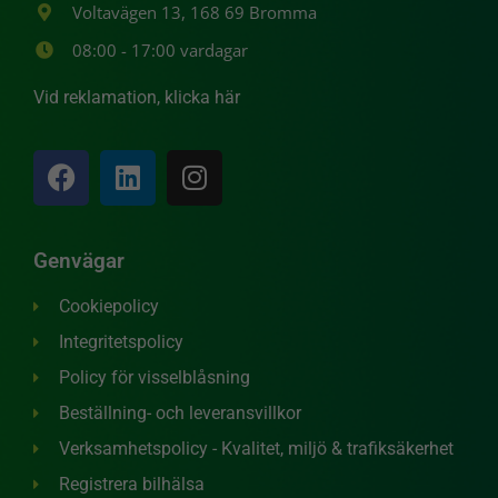
Voltavägen 13, 168 69 Bromma
08:00 - 17:00 vardagar
Vid reklamation, klicka här
Genvägar
Cookiepolicy
Integritetspolicy
Policy för visselblåsning
Nödvändiga
Beställning- och leveransvillkor
Dessa
Verksamhetspolicy - Kvalitet, miljö & trafiksäkerhet
Cookies går
inte att välja
Registrera bilhälsa