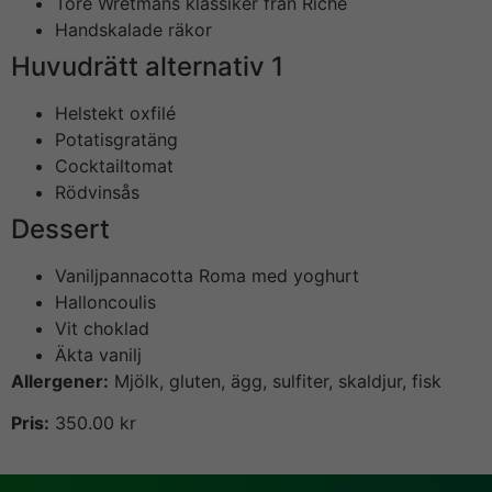
Tore Wretmans klassiker från Riche
Handskalade räkor
Huvudrätt alternativ 1
Helstekt oxfilé
Potatisgratäng
Cocktailtomat
Rödvinsås
Dessert
Vaniljpannacotta Roma med yoghurt
Halloncoulis
Vit choklad
Äkta vanilj
Allergener:
Mjölk, gluten, ägg, sulfiter, skaldjur, fisk
Pris:
350.00 kr