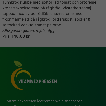
Tunnbrödstubbe med soltorkad tomat och örtcréme,
kronärtskockscréme på rågbröd, västerbottenpaj
toppad med syrad rödlök, chévrecréme med
fikonmarmelad på rågbröd, örtfärskost, socker &
saltbakad cocktailtomat på bröd
Allergener: gluten, mjölk, ägg
Pris: 148.00 kr
Vitaminexpressen levererar enkelt, snabbt och
regelbundet färsk frukt, drycker och naturligt goda