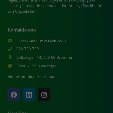
snacks på rullande schema till ditt företag i Stockholm-
och Uppsala län.
Kontakta oss
info@vitaminexpressen.com
020 720 720
Voltavägen 13, 168 69 Bromma
Nödvändiga
08:00 - 17:00 vardagar
Dessa
Cookies går
Vid reklamation, klicka här
inte att välja
bort. De
behövs för
att hemsidan
över huvud
taget ska
fungera.