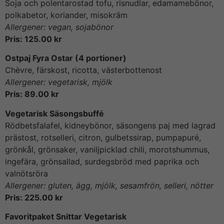
Soja och polentarostad tofu, risnudlar, edamamebönor,
polkabetor, koriander, misokräm
Allergener: vegan, sojabönor
Pris: 125.00 kr
Ostpaj Fyra Ostar (4 portioner)
Chèvre, färskost, ricotta, västerbottenost
Allergener: vegetarisk, mjölk
Pris: 89.00 kr
Vegetarisk Säsongsbuffé
Rödbetsfalafel, kidneybönor, säsongens paj med lagrad
prästost, rotselleri, citron, gulbetssirap, pumpapuré,
grönkål, grönsaker, vaniljpicklad chili, morotshummus,
ingefära, grönsallad, surdegsbröd med paprika och
valnötsröra
Allergener: gluten, ägg, mjölk, sesamfrön, selleri, nötter
Pris: 225.00 kr
Favoritpaket Snittar Vegetarisk